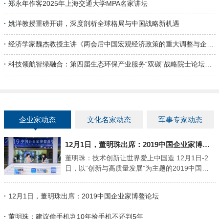
·
郑永年作客2025年上海交通大学MPA名家讲坛
学校举办者、三庆实业集团董事长吴立春主持活
动。 启迪青年思想，滋养学子品格。龙永图先生
·
姚洋教授重磅开讲，深度剖析全球格局与中国战略新机遇
结合自身丰富的人生阅历与中国入世谈判的波澜
历程，围绕“感恩、勤奋、担当、谦虚”四个关键
·
经济学家魏杰教授主讲《两会后中国宏观经济政策的重大调整与企业机遇》专题讲座
词，深情分享了其凝结毕生智慧的人生感悟。 01
要善良，要感恩：善良方遇贵人，感恩不忘初心
·
科技领航智绿融合：第四届生态环保产业服务“双碳”战略院士论坛举行
龙永图开宗明义，将"感恩"置于首位。他深情讲
到，没有党和国家的培养就没有今天的自己。"善
良是遇...
企业家动态
文化名家动态
军事专家动态
12月1日，董明珠出席：2019中国企业家博鳌论坛"
董明珠：技术创新让世界爱上中国造 12月1日-2
日，以“创新与高质量发展”为主题的2019中国企
业家博鳌论坛在海南省博鳌举行。此间，珠海格
力电器股份有限公司董事长兼总裁董明珠在接受
·
12月1日，董明珠出席：2019中国企业家博鳌论坛
新华网专访时说，高质量发展，在中国制造业的
进程中是必须实现的。董明珠补充道：“今天提出
·
董明珠：建议偷手机判10年捡手机不还判5年