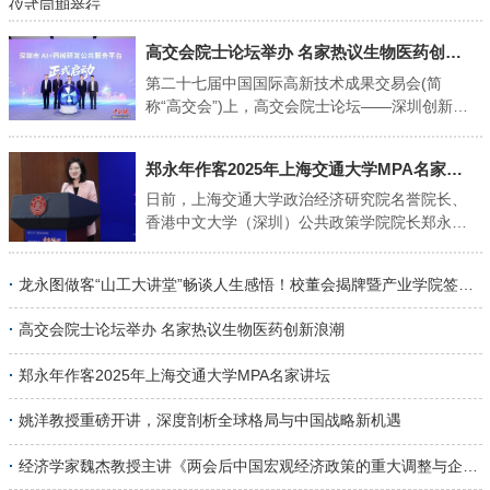
席主席、原外经贸部副部长、中国入世谈判首席
代表龙永图先生应邀做客讲堂，以《我的人生感
高交会院士论坛举办 名家热议生物医药创新浪潮"
悟》为题作精彩报告，为师生们带来一场深刻的
精神洗礼与智慧启迪。活动期间，还同步举行了
第二十七届中国国际高新技术成果交易会(简
山东工程职业技术大学校董会揭牌仪式，以及数
称“高交会”)上，高交会院士论坛——深圳创新药
字技术产业学院、数字艺术产业学院签约仪式。
发展论坛暨重大项目签约活动举办，汇聚多位海
学校举办者、三庆实业集团董事长吴立春主持活
内外院士、产业领袖及创投精英等家热议生物医
郑永年作客2025年上海交通大学MPA名家讲坛"
动。 启迪青年思想，滋养学子品格。龙永图先生
药创新浪潮。 此次论坛以“AI赋能向新而行”为主
结合自身丰富的人生阅历与中国入世谈判的波澜
题，由深圳理工大学主办。深圳理工大学党委书
日前，上海交通大学政治经济研究院名誉院长、
历程，围绕“感恩、勤奋、担当、谦虚”四个关键
记朱迪俭表示，作为一所新型研究型大学，深圳
香港中文大学（深圳）公共政策学院院长郑永年
词，深情分享了其凝结毕生智慧的人生感悟。 01
理工大学正打通从基础研究到产业转化的全链
教授应邀出席2025年上海交通大学MPA名家讲
要善良，要感恩：善良方遇贵人，感恩不忘初心
条，也让拔尖创新人才加速成长，该校将持续以
坛，并作了题为“当代国际形势与中国的现代化产
·
龙永图做客“山工大讲堂”畅谈人生感悟！校董会揭牌暨产业学院签约仪式同期举行
龙永图开宗明义，将"感恩"置于首位。他深情讲
科学家精神与特区精神为引领，在学科交叉中突
业体系建设”的专题讲座。讲座由上海交通大学党
到，没有党和国家的培养就没有今天的自己。"善
破创新，在产教融合中赋能产业，为大湾区国际
委副书记、副校长胡薇薇主持，国际与公共事务
·
高交会院士论坛举办 名家热议生物医药创新浪潮
良是遇...
科技创新中心建设与人类健康事业贡献坚实力
学院党委书记沈丽丹、副院长刘帮成出席本次活
量。 深圳市AI+药械研发公共服务平台正式启
动。 郑永年教授在演讲中深入剖析了当前国际格
·
郑永年作客2025年上海交通大学MPA名家讲坛
动。 深圳理工大学供图 深圳市发展和改革委员
局，他指出，世界正面临秩序“封建化”与大国博
会党组书记、主任郭子平表示，深圳持续推动生
弈的复杂变局，中美关系虽竞争加剧，但也存在
·
姚洋教授重磅开讲，深度剖析全球格局与中国战略新机遇
物医药产业高质量发展，不仅成立市级药械产业
聚焦经贸领域的“战略机遇期”，为中国提供了理
办公室、出台系列支持政...
性应对与深化合作的空间。聚焦国内发展，郑教
·
经济学家魏杰教授主讲《两会后中国宏观经济政策的重大调整与企业机遇》专题讲座
授强调，构建自主可控的现代化产业体系是赢得