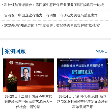
未来竞争的关键。他提出，中国亟需在保持产业
·
科技领航智绿融合：第四届生态环保产业服务“双碳”战略院士论坛举行
体系“全、大、多、密、强”优势的基础上，通过
深化体制机制改革，破解“...
·
管清友：中国企业有能力、有韧性、有创造力实现高质量出海
·
2025帆书“知识进化论”年度演讲：樊登携跨界嘉宾解锁“松弛感”
案例回顾
MORE+
6月29日十二届全国政协副主席
6月14日，“新时代·新思维·新丝
刘晓峰出席中国民间艺术融入当
路”2019中国民营经济发展论坛在
代社会生活论坛
霍尔果斯召开