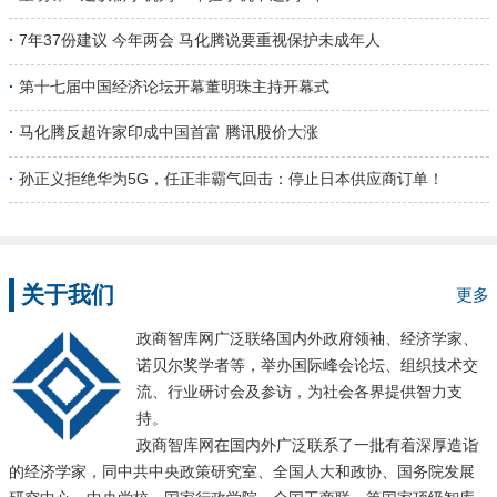
高质量发展，我认为有很多企业已经具备相应条
件，而格力电器首当其冲。要高质量发展就要掌
·
7年37份建议 今年两会 马化腾说要重视保护未成年人
控其产品品质，消费升级带动消费者转向高质量
产品需求，只有更得人心的产品才会使其更加有
·
第十七届中国经济论坛开幕董明珠主持开幕式
欲望去购买。作为企业来讲，本身也体现出其背
后的诚信问题。” 在探索创新和高质量发展的道路
·
马化腾反超许家印成中国首富 腾讯股价大涨
上，格力也曾遇到险阻，董明珠谈到：格力的创
新与高质量发展从企业内部就已从上到下贯彻实
·
孙正义拒绝华为5G，任正非霸气回击：停止日本供应商订单！
施，但想要获得成功就一定要耐得住寂寞，内心
有支撑。目前国内制造业大环境虽不如预期，但
格力不能在低谷时转投风险较低的行业，要坚守
自己的阵...
关于我们
更多
政商智库网广泛联络国内外政府领袖、经济学家、
诺贝尔奖学者等，举办国际峰会论坛、组织技术交
流、行业研讨会及参访，为社会各界提供智力支
持。
政商智库网在国内外广泛联系了一批有着深厚造诣
的经济学家，同中共中央政策研究室、全国人大和政协、国务院发展