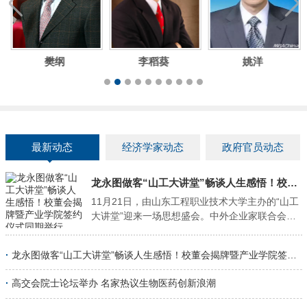
樊纲
李稻葵
姚洋
最新动态
经济学家动态
政府官员动态
龙永图做客“山工大讲堂”畅谈人生感悟！校董会揭牌暨产业学院签约仪式同期举行"
11月21日，由山东工程职业技术大学主办的“山工
大讲堂”迎来一场思想盛会。中外企业家联合会联
席主席、原外经贸部副部长、中国入世谈判首席
代表龙永图先生应邀做客讲堂，以《我的人生感
·
龙永图做客“山工大讲堂”畅谈人生感悟！校董会揭牌暨产业学院签约仪式同期举行
悟》为题作精彩报告，为师生们带来一场深刻的
精神洗礼与智慧启迪。活动期间，还同步举行了
·
高交会院士论坛举办 名家热议生物医药创新浪潮
山东工程职业技术大学校董会揭牌仪式，以及数
字技术产业学院、数字艺术产业学院签约仪式。