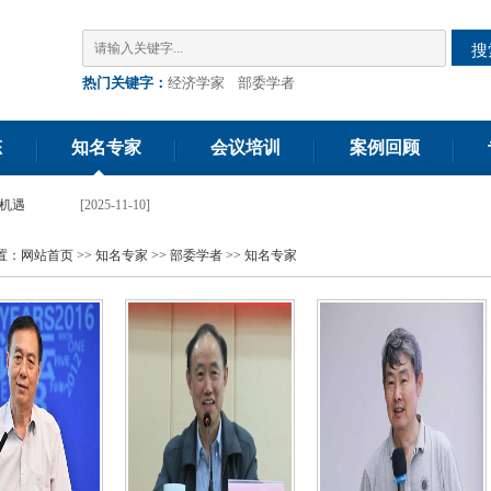
搜
热门关键字：
经济学家
部委学者
态
知名专家
会议培训
案例回顾
重大调整与企业机遇》专题讲座
[2025-10-21]
置：
网站首页
>>
知名专家
>>
部委学者
>>
知名专家