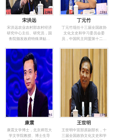
宋洪远
丁元竹
宋洪远农业农村部农村经济
丁元竹现任十三届全国政协
研究中心主任、研究员，国
文化文史和学习委员会委
务院颁发政府特殊津贴专
员，中国民主同盟第十二届
家。参与起草党中央国务院
中央委员会委员。中共中央
文件和中央领导同志讲话23
党校(国家行政学院)社会和生
篇，参加撰写《中国农业发
态文明教研部副主任、研究
展报告》和《中国的粮食问
员，北京大学政治发展与政
题》白皮书，“中国图书奖”获
府管理研究所教授、北京大
得者。研究领域：国有企业
学志愿服务与福利研究中心
改革，宏观经济分析，农村
主任、教授，中国人民大学
经济形势分析，农村经济政
残疾人事业学院、浙江大学
策变迁，农村产业结构调
公共管理学院、中央民族大
整，农村劳动力流动，农民
学民族学社会学学院教授，
收入与消费，农户和政府涉
《志愿服务论坛》主编。曾
农部门行为，农村财政与金
担任联合国等若干国际组织
融等。社会兼职：农业部软
咨询专家。主持国家有关部
科学委员会委员、副秘书
委委托课题、国际组织课题
康震
王世明
长、专家组专家。建设部城
数十项。曾应邀到美国、加
镇化专家委员会专家。中国
拿大、日本等二十多个国家
康震文学博士，北京师范大
王世明中宣部原副部长，十
民生研究院学术委员会副主
和地区进行学术交流和演
学文学院教授、博士生导
三届全国政协文化文史和学