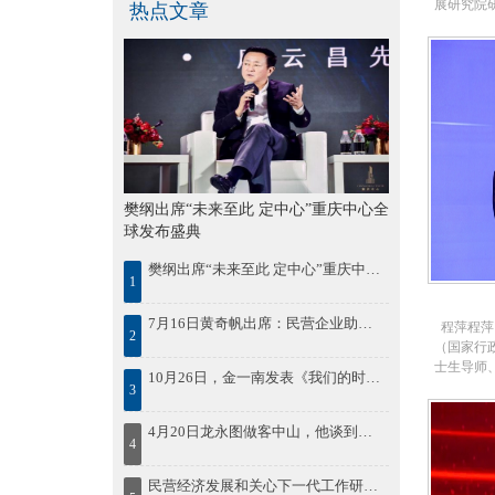
展研究院
热点文章
学术分委
与城市发
主要研究
创新、环
济、能源
和社会兼
会会员、
境与发展
国能源研
委员会副
樊纲出席“未来至此 定中心”重庆中心全
协委员、
球发布盛典
员会副主
委副主委
樊纲出席“未来至此 定中心”重庆中心全球发布盛典
1
在《Jour
Pacificdev
7月16日黄奇帆出席：民营企业助推鄂尔多斯绿色发展论坛
《经济研
程萍程萍
2
学》、《
（国家行
济研究》
士生导师
10月26日，金一南发表《我们的时代，我们的奋斗》精彩演讲
与实践
国未来研
3
学》、《
委员会会
望周刊》
会常务理
4月20日龙永图做客中山，他谈到中国区域协调发展，并为中山发展建言
报》（自
4
国科学院
会科学版
座研究员
资源与环
民营经济发展和关心下一代工作研讨会在湘潭召开
究院院长