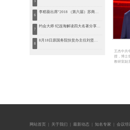
5
科学技术
究会理事
上发
研究中心
李稻葵出席“2018 （第六届）苏商大会暨首届苏商全面高质量发展论坛”
务员培训
6
国家教育
家，科普
约会大师·纪连海解读四大名著分享会在济南想书坊举行
建省科技
7
邀研究员
大学、中
8月18日原国务院扶贫办主任刘坚出席“首届鄱阳湖农林产业创新发展高峰论坛”
8
继续教育
任内蒙古
王杰中共
理，德国
授，博士
问学者等
教研室副
级、省部级
学研究会
开发表学术
国学促进
送国务院
兼职，领
告，多篇
领导干部
理批示。
发起人、
与可持续
学国学官
论视角下
办人，中
场讲坛第2
官德修养
域：儒家
中国实学
网站首页
|
关于我们
|
最新动态
|
知名专家
|
价值。个
会议培
1984年