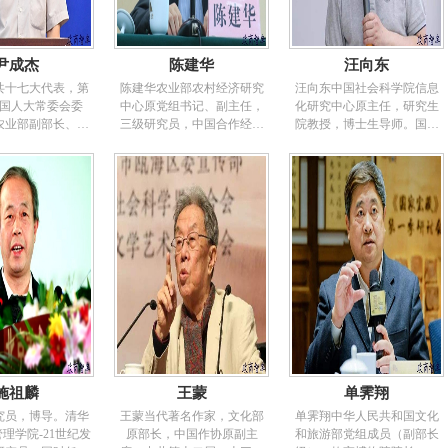
尹成杰
陈建华
汪向东
共十七大代表，第
陈建华农业部农村经济研究
汪向东中国社会科学院信息
国人大常委会委
中心原党组书记、副主任，
化研究中心原主任，研究生
农业部副部长、党
三级研究员，中国合作经济
院教授，博士生导师。国家
，国务院研究室副
学会副会长、合作金融专业
发改委“十三五”规划专家咨询
组成员，吉林省委
委员会主任委员。1982年毕
委员会委员。商务部电子商
长。“三农”问题专
业于南京农学院。曾任农业
务专家咨询委员会委员、工
3年9月被聘任为国务
部教育司副处长、处长，中
信部电信经济专家委员会委
约研究员。1992
央农业广播电视学校副校
员、国家电子商务示范项目
林省委副秘书长兼
长，中国农学会副会长兼秘
评审委员会委员、国家保密
。1995年7月任吉
书长，农业部规划设计研究
局密级鉴定委员会委员、中
、秘书长。1997
院党委书记、副院长，农业
国侨联特聘专家。中国信息
国务院研究室副主
部农村经济研究中心党组书
经济学会副理事长、“信息化
员。2004年5月至
记、副主任，三级研究员。
百人会”成员、“信息社会50人
任农业部副部长、党
现任中国合作经济学会副会
论坛”理事、中国互联网协会
2008年3月任第十
长、合作金融专业委员会主
委员、多家院校兼职教授。
人大农业与农村委
任委员。曾主持多项国际组
长期从事信息化理论政策研
副主任委员。
织和国家部委级研究课题，
究。主要著作：《信息化：
施祖麟
王蒙
单霁翔
对农村改革与发展、合作经
中国21世纪的选择》、《中
济组织、农业社会化服务和
国：面对互联网时代的新经
究员，博导。清华
王蒙当代著名作家，文化部
单霁翔中华人民共和国文化
农村金融等领域有比较深入
济》、《电子政务行政生态
理学院-21世纪发
原部长，中国作协原副主
和旅游部党组成员（副部长