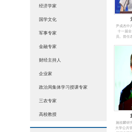
经济学家
国学文化
尹成杰中
十一届全
军事专家
员。曾任
组副书记
金融专家
主任、党
常委、秘书
家。201
财经主持人
院参事室特
年3月任吉
企业家
办公厅主任
林省委常委
年8月任
政治局集体学习授课专家
任、党组成
2008年
组副书记。
三农专家
一届全国
员会
高校教授
施祖麟研
大学公共管