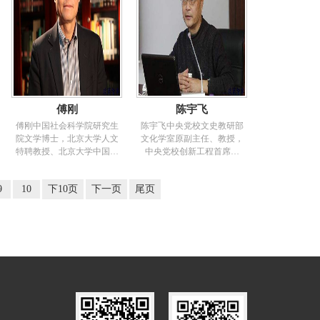
论》、《奋斗精神与传统文
专家。兼任国家公共文化服
员，十六、十七届中央候补
化》。
务体系专家委员会委员，国
委员，第九、十、十一届中
家国有文化资产管理专家指
国人民政治协商会议常务委
导委员会委员、北京大学研
员会委员。兼任中国国际交
究员、中国传媒大学博士生
流协会副会长，中日友好21
导师、人民大学报刊复印资
世纪委员会中方委员，中国
料《文化创意产业》终审顾
战略文化促进会高级顾问，
问等。研究方向：文化政
中国人权研究会副会长，中
傅刚
陈宇飞
策、文化管理。主要简历
国统一战线理论研究会副会
（学术背景）：1982—1991
长，中国孙子兵法研究会副
傅刚中国社会科学院研究生
陈宇飞中央党校文史教研部
年安徽大学中文系教授；
会长，太湖文化论坛高级顾
院文学博士，北京大学人文
文化学室原副主任、教授，
1991—1994年北京大学攻读
问，综合开发研究院（中国•
特聘教授、北京大学中国古
中央党校创新工程首席专
中国当代文学博士学位；
深圳）副理事长，山东大学
代诗歌研究中心主任、博士
家。研究领域：文化学、文
1994—2000年：原国家体改
跨文明对话研究中心主任，
研究生导师。中国《文选》
化应用、城市文化、文化建
委中国改革报、中国改革杂
中国宗教学会顾问。中国人
9
10
下10页
下一页
尾页
学研究会会长（国家一级学
设、城市建设。在中央党校
志工作，先后任中国改革报
民大学博士生导师，中共中
会）、先秦文学研究会副会
主要为省部级、地厅级干部
社总编助理、中国改革杂志
央党校、国家行政学院、北
长。研究领域：中国文学史
进修班、培训班等主体班次
主编；2000—2007年国家行
京大学、韩国东国大学等校
（先秦汉魏晋南北朝）、中
讲授课程。主持国家哲学社
政学院研究室工作；2007年
客座教授。主要著
国古代文学批评、中国古典
会科学基金十余项。著有专
—
文献学、出土文献、经学等
注《文化城市图景》、《城
方面。曾任职务：曾任日本
市文化概论》等多部。发表
东京大学文学部客座教授
论文《现代化进程中的中国
（2003-2005）、台湾大学中
城市文化问题》、《我国城
文系客座教授（2008）、韩
市社会的文化发展解析》等
国外国语大学中文系客座教
几十余篇。中央的《城市文