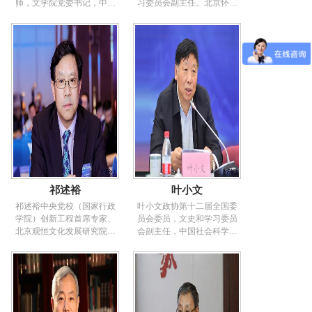
任。中国农村劳动力开发就
讲。研究方向：社会发展政
师，文学院党委书记，中组
习委员会副主任。北京怀柔
业试点项目指导小组成员。
策、公共政策，发展战略。
部“万人计划”教学名师，国家
人，中共党员，1996年在北
中国产业经济和技术经济研
履历：1962年7月生，山东日
教材委员会语文专业委员会
京大学获法学硕士学位，
究联合会常务理事。中国城
照人。1991年毕业于北京大
委员，教育部文化素质教育
2004年在清华大学获哲学博
郊经济研究会理事、副秘书
学社会学系并获博士学位。
指导委员会委员，西安市人
士学位。1990年在中宣部机
长。中国供销合作经济学会
1993-1995年赴加拿大蒙特利
民政府文化顾问。主要研究
关工作，历任中宣部宣教局
常务理事、学术委员会委
尔大学做博士后研究，1999-
领域：中国古代诗词、散
农村处处长、副局长、副局
员。中国管理科学研
2001年赴美国匹兹堡大学国
文，中国古代文学与文化。
长(正局级)，中宣部机关管理
际
重点研究中国古代都城文化
局(机关服务中心)局长(主
与古代文学、唐代散文文体
任)，中宣部办公厅主任兼机
发展、唐代文学教育与文学
关服务中心主任，中宣部副
等。中国唐代文学学会理
秘书长兼办公厅主任，中央
事，中国李白研究会、中国
精神文明建设指导委员会办
苏轼研究会常务理事，中国
公室专职副主任，中央宣传
王维研究会理事，《唐代文
部部务委员。2014年1月，任
祁述裕
叶小文
学研究年鉴》，《唐代文学
中宣部副部长、中央精神文
研究》编委。在中央电视台
明建设指导委员会办公室专
祁述裕中央党校（国家行政
叶小文政协第十二届全国委
《百家讲坛》主讲《诗仙李
职副主任。2018年3月，任十
学院）创新工程首席专家、
员会委员，文史和学习委员
白》《诗圣杜甫》《李清
三届全国政协文化文史和学
北京观恒文化发展研究院院
会副主任，中国社会科学院
照》《唐宋八大家》系列。
习委员会副主任。演讲主
长、中央党校（国家行政学
宗教学博士，韩国东国大学
担任中央电视台《中国诗词
题：《培育弘扬中华优秀传
院）社会和文化教研部主
名誉博士。曾任国家宗教事
大会》《经典咏流传》《朗
统文化与创建文明城市》、
任、中央党校（国家行政学
务局局长、党组书记，中央
读者》等栏目文学顾问、鉴
《奋斗精神、人格涵养与传
院）文化政策与管理研究中
社会主义学院党组书记、第
赏嘉宾。
统文化》、《中国经典文化
心主任，二级教授，博士生
一副院长（正部长级），中
精要》、《中国文化总
导师。享受国务院政府特贴
共第十八届中央委员会委