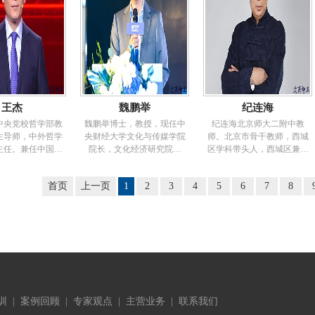
管理》等学术刊物
笑集》，文艺论集《当你拿
规划建设委
，中国起源地文化
团的独立董事和管理顾问。
基础部工作。在复旦bbs有很
表论文40余篇
起笔&he
智库专家，中国公
研究领域：旅游企业管理、
高人气，是北区研究生公寓
研究中心研究员，
旅游产业经济。在《旅游学
三宝之首--"酋长"。人物经
部学位论文审议专
刊》、《南开管理评论》等
历：1999年9月-2002年6月，
中国评审专家，福
境内外媒体上公开发表相关
复旦大学文科基地班。1999
发展战略研究院特
论文350余篇，多次为《旅游
年10月-2001年6月，担任复旦
；清华大学、北京
管理》、《中国旅游年鉴》
大学哲学系学生会主席。
国政法大学等大学
等权威刊物转载。出版《现
2002年9月-2005年1月，复旦
王杰
魏鹏举
纪连海
学院主讲教授；曾
代饭店集团研究》
大学哲学系西方哲学专业攻
师范大学校长助
（1998）、《中国国有饭店
读硕士。2002年9月-2004年6
中央党校哲学部教
魏鹏举博士，教授，现任中
纪连海北京师大二附中教
比勒菲尔德大学访
的转型与变革研究》
月，复旦大学“上海市基督教
生导师，中外哲学
央财经大学文化与传媒学院
师。北京市骨干教师，西城
。主持完成国家
（2002）、《国有饭店产业
新教牧师硕士班”英文教师。
主任。兼任中国实
院长，文化经济研究院院
区学科带头人，西城区兼职
课题30余项。公
重组与集团化管理》
2004年暑期，《人民画报》
会长、领导干部学
长，国家文化创新研究中心
历史教研员。1986年7月毕业
论文160余篇。报
（2006）、《旅行社管理比
上海总部实习记者。2004
会会长等多项学术
主任，中央财经大学“文化经
于北京师范学院历史系，长
领导的决策咨询报
较研究》（2000、2006）、
年-2005年，复旦大学哲学系
首页
上一页
1
2
3
4
5
6
7
8
导干部国学论坛及
济与政策协同研究中心”的责
期从事历史教学工作，CCTV
获时任国务院副总
《旅行社管理》（2002、
《教牧心理学》及《宗教社
学国学全国行活动
任人。受聘担任国家“十三
—10《百家讲坛》栏目主讲
出版有《科技创新
2005、2008）、《论北京旅
会学》课程的助教和翻译。
倡导者，领导干部
五”时期公共文化服务体系建
人之一。其主讲“正说清代名
发展》、《卢曼理
游产业安全与成长要素》
（任课教师：哈佛大学神学
方公共微信平台创
设专家委员会委员、文化
臣”系列（和珅、纪晓岚、刘
的我国科技人才评
（2006）、《经济型饭店：
博士JamesD.Whitehead；芝加
宣部核心价值观百
部“十三五”时期文化改革发展
墉等）激情澎湃、诙谐幽
国际经验与中国的实践》
哥
9讲《传统文化与
规划专家委员会委员、文化
默、设问解疑、鞭辟入里，
（2007）、《
》宣讲人。学术领
部文化贸易专家委员会委
极受欢迎，收视率屡创新
哲学、传统官德、
员、财政部国有文化资产管
高，成为亿万观众热捧的超
、传统文化及当代
理专家委员会委员、北京大
级学术明星，被誉为《百家
人履历：1980—
训
|
案例回顾
|
专家观点
学文化产业研究院研究员、
|
主营业务
|
联系我们
讲坛》“十大名嘴”中的“最另
就读于山东大学哲学
中国人民大学文化创意产业
类”。主要著作：长期从事高