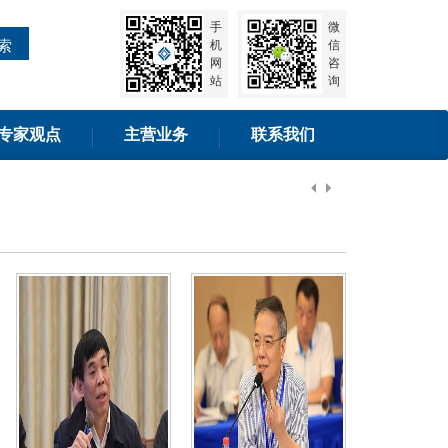
手
微
索
机
信
网
咨
站
询
专家观点
主营业务
联系我们